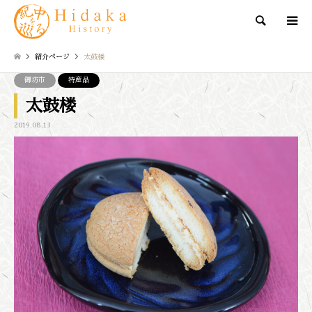
検索
紹介ページ
太鼓楼
御坊市
特産品
太鼓楼
2019.08.13