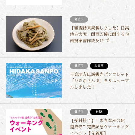
御坊市
【審査結果掲載しました】日高
地方大阪・関西万博に関する企
画提案書作成及び プ…
御坊市
お食事
日高地方広域観光パンフレット
「ひだかさんぽ」をリニューア
ルしました！
御坊市
体験
【受付終了】”まちなみの駅
道成寺”完成記念ウォーキング
イベント【先着順】