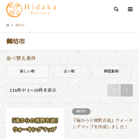
検索
御坊市
御坊市
並べ替え条件
新しい順
古い順
閲覧数順
116件中 1〜10件を表示


御坊市
『海からの熊野古道』ウォーキ
ングマップを作成しました！