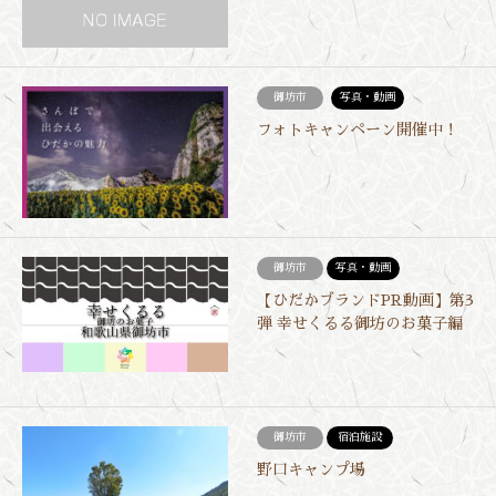
御坊市
写真・動画
フォトキャンペーン開催中！
御坊市
写真・動画
【ひだかブランドPR動画】第3
弾 幸せくるる御坊のお菓子編
御坊市
宿泊施設
野口キャンプ場