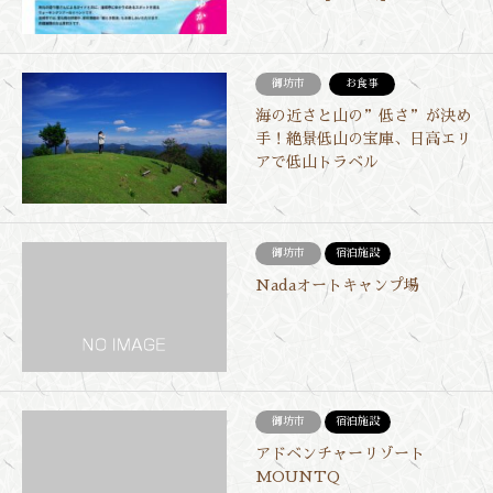
御坊市
お食事
海の近さと山の”低さ”が決め
手！絶景低山の宝庫、日高エリ
アで低山トラベル
御坊市
宿泊施設
Nadaオートキャンプ場
御坊市
宿泊施設
アドベンチャーリゾート
MOUNTQ