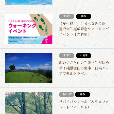
御坊市
体験
【受付終了】”まちなみの駅
道成寺”完成記念ウォーキング
イベント【先着順】
御坊市
お食事
海の近さと山の”低さ”が決め
手！絶景低山の宝庫、日高エリ
アで低山トラベル
日高川町
体験
サバイバルゲーム（みやまフォ
レストフィールド）