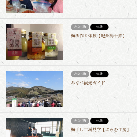
みなべ町
体験
梅酒作り体験【紀州梅干館】
みなべ町
体験
みなべ観光ガイド
みなべ町
体験
梅干し工場見学【ぷらむ工房】