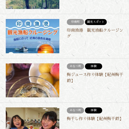
印南町
観光スポット
印南漁港 観光漁船クルージン
グ
みなべ町
体験
梅ジュース作り体験【紀州梅干
館】
みなべ町
体験
梅干し作り体験【紀州梅干館】