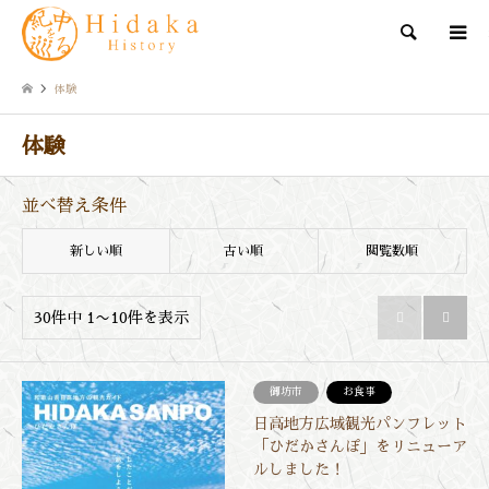
検索
体験
体験
並べ替え条件
新しい順
古い順
閲覧数順
30件中 1〜10件を表示


御坊市
お食事
日高地方広域観光パンフレット
「ひだかさんぽ」をリニューア
ルしました！