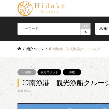
and
地域
or
紹介ページ
印南漁港 観光漁船クルージング
印南町
観光スポット
体験
印南漁港 観光漁船クルー
2023.08.03