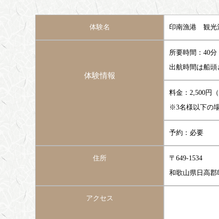
体験名
印南漁港 観光
所要時間：40分
出航時間は船頭
体験情報
料金：2,500
※3名様以下の場
予約：必要
住所
〒649-1534
和歌山県日高郡
アクセス