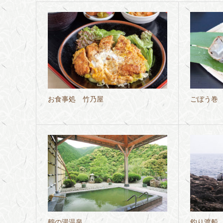
お食事処 竹乃屋
ごぼう巻
鶴の湯温泉
釣り渡船