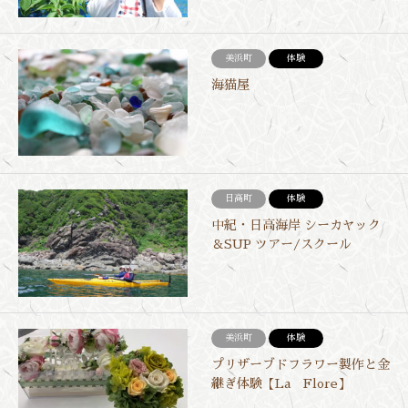
美浜町
体験
海猫屋
日高町
体験
中紀・日高海岸 シーカヤック
＆SUP ツアー/スクール
美浜町
体験
プリザーブドフラワー製作と金
継ぎ体験【La Flore】