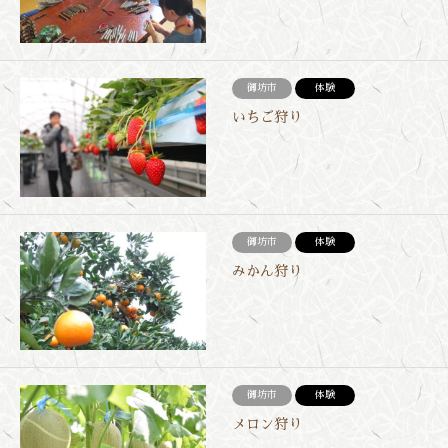
御坊市
体験
いちご狩り
御坊市
体験
みかん狩り
御坊市
体験
メロン狩り