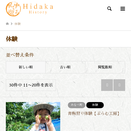
検索
体験
体験
並べ替え条件
新しい順
古い順
閲覧数順
30件中 11〜20件を表示


みなべ町
体験
青梅狩り体験【ぷらむ工房】