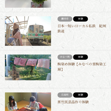
御坊市
体験
日本一短いローカル私鉄 紀州
鉄道
みなべ町
体験
梅染め体験【みなべの里梅染工
房】
日高町
体験
黒竹民芸品作り体験