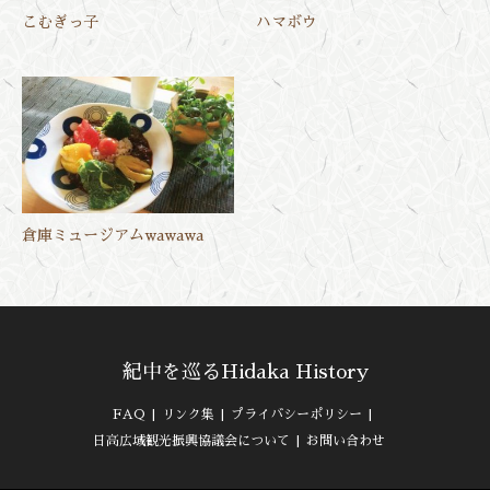
こむぎっ子
ハマボウ
倉庫ミュージアムwawawa
紀中を巡るHidaka History
FAQ
リンク集
プライバシーポリシー
日高広域観光振興協議会について
お問い合わせ