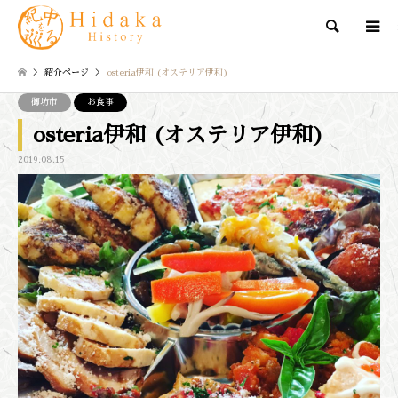
検索
紹介ページ
osteria伊和 (オステリア伊和)
御坊市
お食事
osteria伊和 (オステリア伊和)
2019.08.15