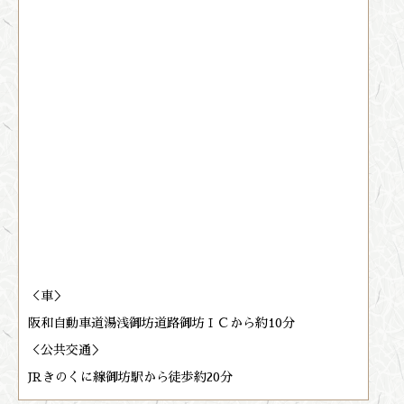
＜車＞
阪和自動車道湯浅御坊道路御坊ＩＣから約10分
＜公共交通＞
JRきのくに線御坊駅から徒歩約20分