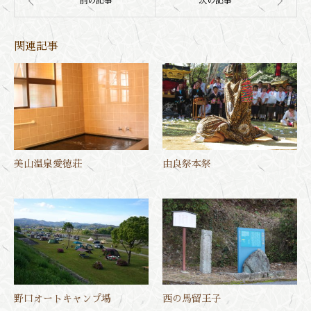
関連記事
美山温泉愛徳荘
由良祭本祭
野口オートキャンプ場
西の馬留王子