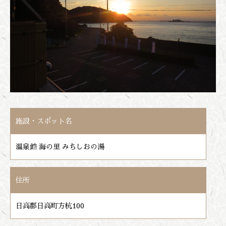
施設・スポット名
温泉館 海の里 みちしおの湯
住所
日高郡日高町方杭100