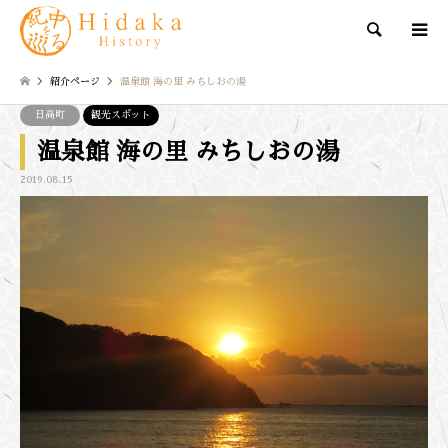
検索
紹介ページ
温泉館 海の里 みちしおの湯
日高町
観光スポット
温泉館 海の里 みちしおの湯
2019.08.15