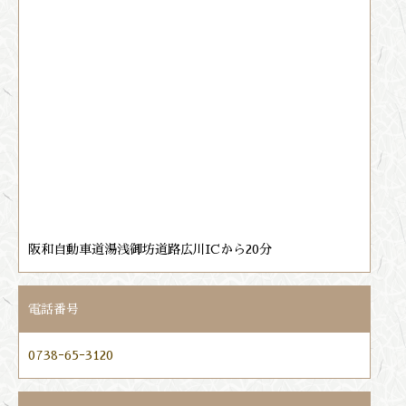
阪和自動車道湯浅御坊道路広川ICから20分
電話番号
0738ｰ65ｰ3120