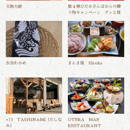
天狗力餅
第４弾ひだかさんぽからの贈
り物キャンペーン グッと賞
衣奈わかめ
まんま屋 Hiroko
+73 TASHINAMI（たしな
OTERA MAE
み）
RESTAURANT