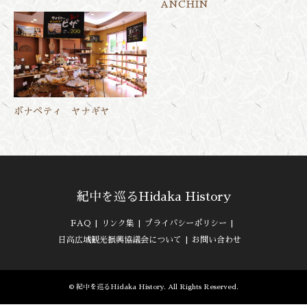
ANCHIN
ボナペティ ヤナギヤ
紀中を巡るHidaka History
FAQ
リンク集
プライバシーポリシー
日高広域観光振興協議会について
お問い合わせ
©
紀中を巡るHidaka History
. All Rights Reserved.