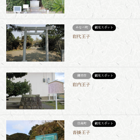
みなべ町
観光スポット
岩代王子
御坊市
観光スポット
岩内王子
日高町
観光スポット
沓掛王子