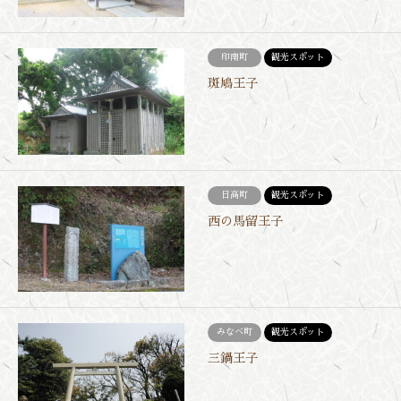
印南町
観光スポット
斑鳩王子
日高町
観光スポット
西の馬留王子
みなべ町
観光スポット
三鍋王子