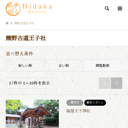
検索
熊野古道王子社
熊野古道王子社
並べ替え条件
新しい順
古い順
閲覧数順
17件中 1〜10件を表示


御坊市
観光スポット
塩屋王子神社