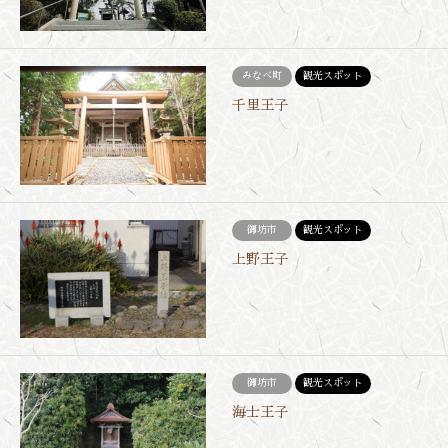
みなべ町
観光スポット
千里王子
御坊市
観光スポット
上野王子
御坊市
観光スポット
海士王子