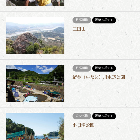
日高川町
観光スポット
三国山
日高川町
観光スポット
猪谷（いだに）川水辺公園
みなべ町
観光スポット
小目津公園