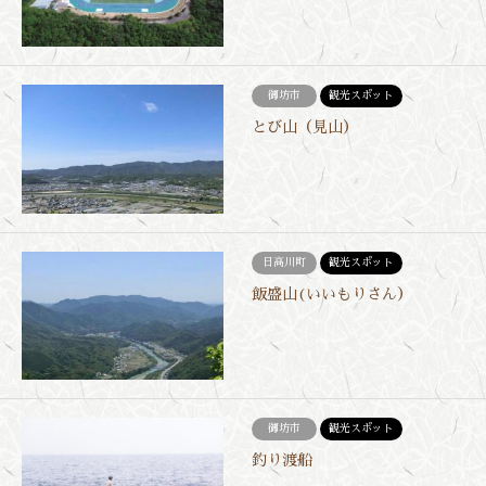
御坊市
観光スポット
とび山（見山）
日高川町
観光スポット
飯盛山(いいもりさん）
御坊市
観光スポット
釣り渡船