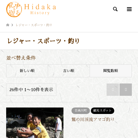
検索
レジャー・スポーツ・釣り
レジャー・スポーツ・釣り
並べ替え条件
新しい順
古い順
閲覧数順
26件中 1〜10件を表示


日高川町
観光スポット
鷲の川渓流アマゴ釣り