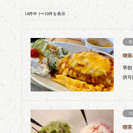
14件中 1〜10件を表示
美
喫茶
早朝
供可
日
喫茶