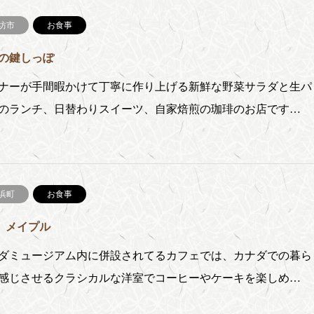
坊市
お食事
の鍵しっぽ
ナーが手間暇かけて丁寧に作り上げる新鮮な野菜サラダと生パ
のランチ、日替わりスイーツ、自家焙煎の珈琲のお店です…
浜町
お食事
fe メイプル
ダミュージアム内に併設されてるカフェでは、カナダでの暮ら
感じさせるクラシカルな洋室でコーヒーやケーキを楽しめ…