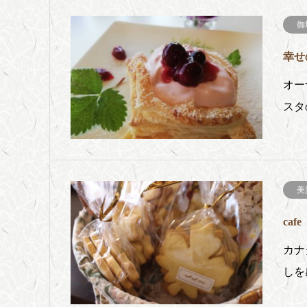
御
幸せ
オー
スタ
美
ca
カナ
しを