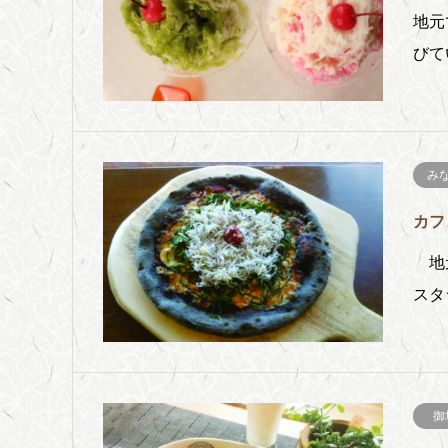
地元
びて
み
カフェ
地元
スタ
御