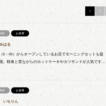
1
2
浜町
お食事
みはる
（6：00）からオープンしているお店でモーニングセットも提
能。軽食と昔ながらのホットケーキやカツサンドが人気です…
高町
お食事
 いちりん