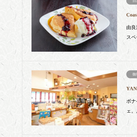
日
Coa
由良
スペ
御
YAN
ボナ
ェ。