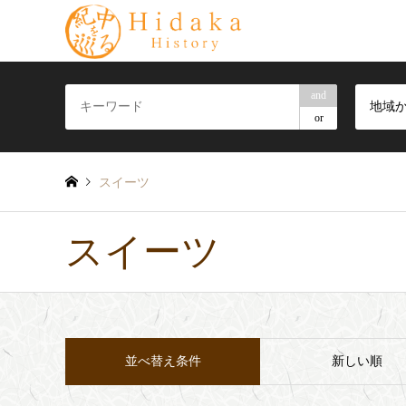
and
地域
or
スイーツ
スイーツ
並べ替え条件
新しい順