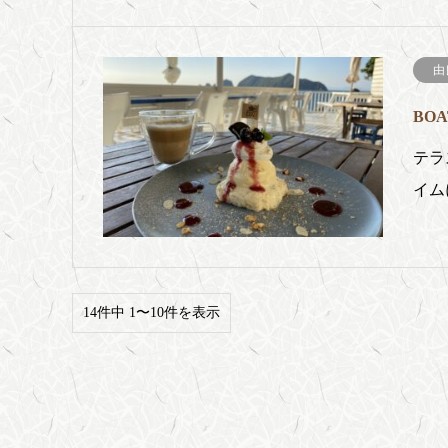
由
BO
テラ
イム
14件中 1〜10件を表示