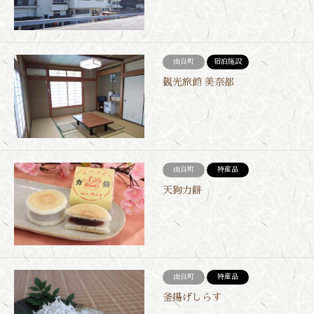
由良町
宿泊施設
観光旅館 美奈都
由良町
特産品
天狗力餅
由良町
特産品
釜揚げしらす