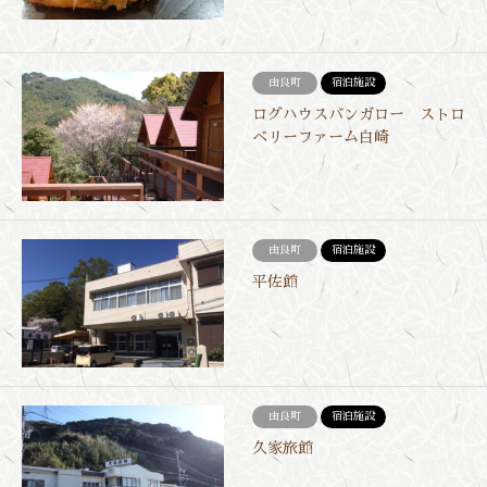
由良町
宿泊施設
ログハウスバンガロー ストロ
ベリーファーム白崎
由良町
宿泊施設
平佐館
由良町
宿泊施設
久家旅館