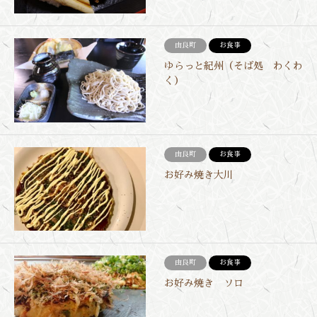
由良町
お食事
ゆらっと紀州（そば処 わくわ
く）
由良町
お食事
お好み焼き大川
由良町
お食事
お好み焼き ソロ