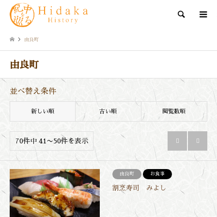
検索
由良町
由良町
並べ替え条件
新しい順
古い順
閲覧数順
70件中 41〜50件を表示


由良町
お食事
割烹寿司 みよし