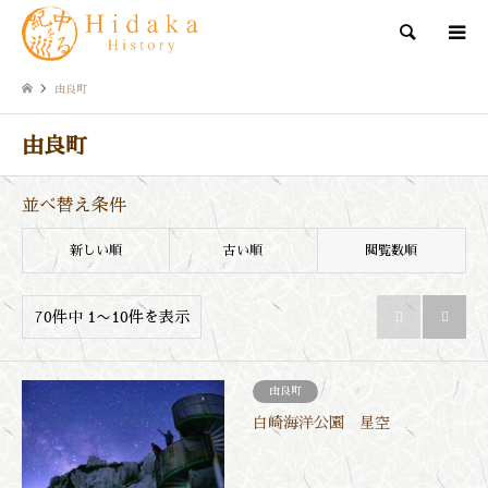
検索
由良町
由良町
並べ替え条件
新しい順
古い順
閲覧数順
70件中 1〜10件を表示


由良町
白崎海洋公園 星空