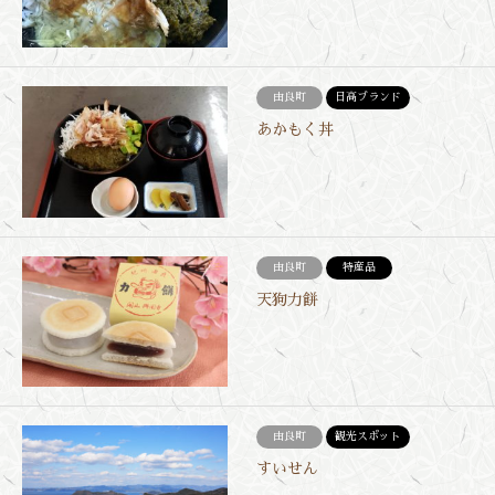
由良町
日高ブランド
あかもく丼
由良町
特産品
天狗力餅
由良町
観光スポット
すいせん