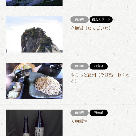
由良町
観光スポット
立巌岩（たてごいわ）
由良町
お食事
ゆらっと紀州（そば処 わくわ
く）
由良町
特産品
天狗醤油