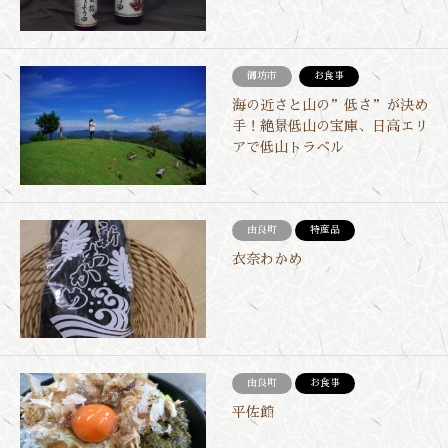
御坊市
お食事
海の近さと山の”低さ”が決め
手！絶景低山の宝庫、日高エリ
アで低山トラベル
由良町
特産品
衣奈わかめ
由良町
お食事
平佐館