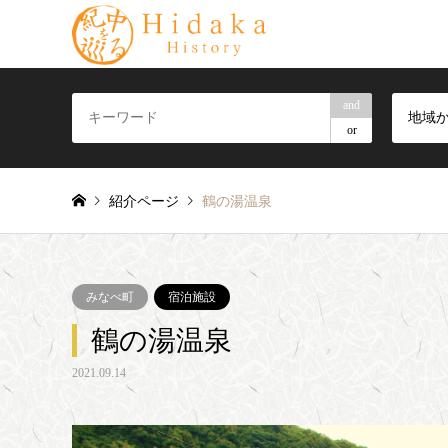
and
地域
or
紹介ページ
鶴の湯温泉
みなべ町
宿泊施設
鶴の湯温泉
2021.09.14