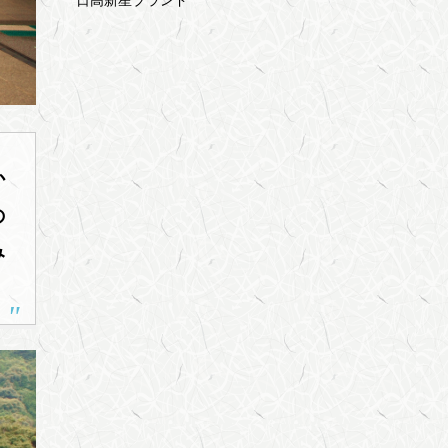
日高新星ブランド
か
の
み