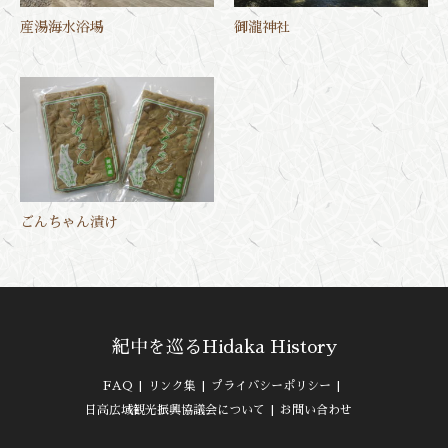
産湯海水浴場
御瀧神社
ごんちゃん漬け
紀中を巡るHidaka History
FAQ
リンク集
プライバシーポリシー
日高広域観光振興協議会について
お問い合わせ