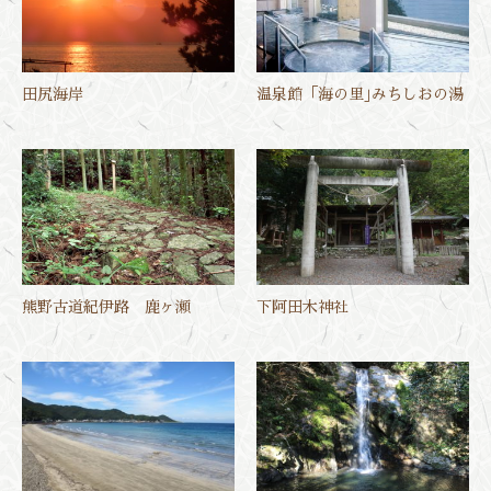
田尻海岸
温泉館「海の里｣みちしおの湯
熊野古道紀伊路 鹿ヶ瀬
下阿田木神社