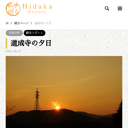
検索
紹介ページ
道成寺の夕日
日高川町
観光スポット
道成寺の夕日
2019.08.15