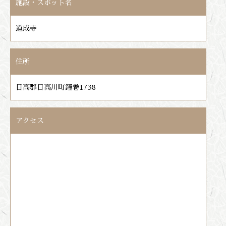
施設・スポット名
道成寺
住所
日高郡日高川町鐘巻1738
アクセス