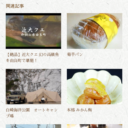
関連記事
【絶品】近大クエ 幻の高級魚
菊芋パン
を由良町で堪能！
白崎海洋公園 オートキャン
本格 みかん梅
プ場