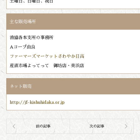
土曜日、日曜日、祝日
主な販売場所
漁協各本支所の事務所
Aコープ由良
ファーマーズマーケットさわやか日高
産直市場よってって 御坊店・美浜店
ネット販売
http://jf-kishuhidaka.or.jp