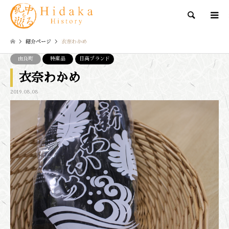
検索
紹介ページ
衣奈わかめ
由良町
特産品
日高ブランド
衣奈わかめ
2019.08.08