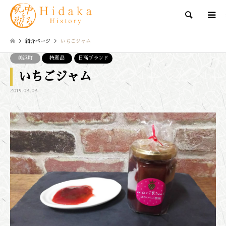
検索
紹介ページ
いちごジャム
美浜町
特産品
日高ブランド
いちごジャム
2019.08.08