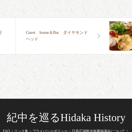
行
Guest house＆Bar ダイヤモンド
ヘッド
紀中を巡るHidaka History
FAQ
リンク集
プライバシーポリシー
日高広域観光振興協議会について