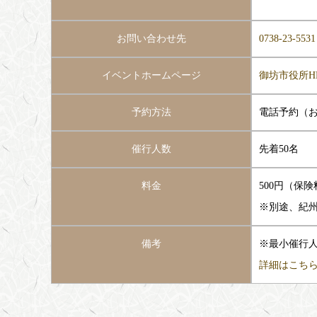
お問い合わせ先
0738-23-5531
イベントホームページ
御坊市役所H
予約方法
電話予約（
催行人数
先着50名
料金
500円（保
※別途、紀
備考
※最小催行人
詳細はこち