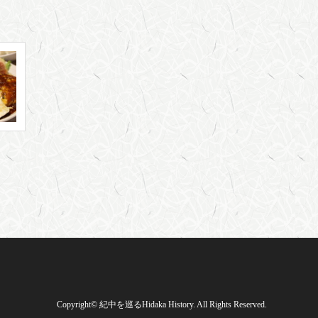
Copyright
©
紀中を巡るHidaka History
. All Rights Reserved.