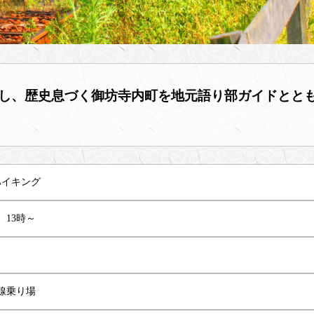
し、歴史息づく御坊寺内町を地元語り部ガイドとと
ハイキング
）13時～
番線乗り場