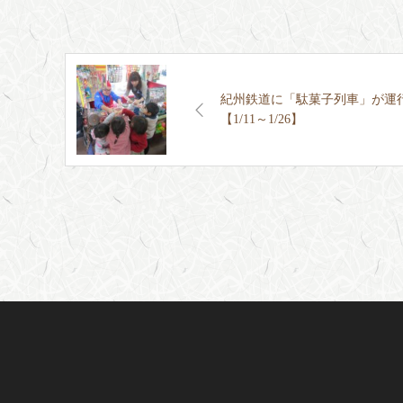
紀州鉄道に「駄菓子列車」が運
【1/11～1/26】