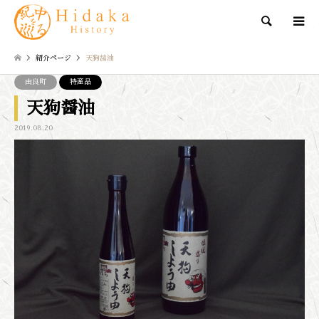
検索
紹介ページ
天狗醤油
由良町
特産品
天狗醤油
2019.08.20