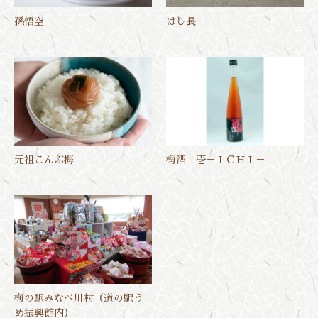
孫悟空
はし長
元祖こんぶ梅
梅酒 壱－ＩＣＨＩ－
梅の駅みなべ川村（道の駅う
め振興館内）