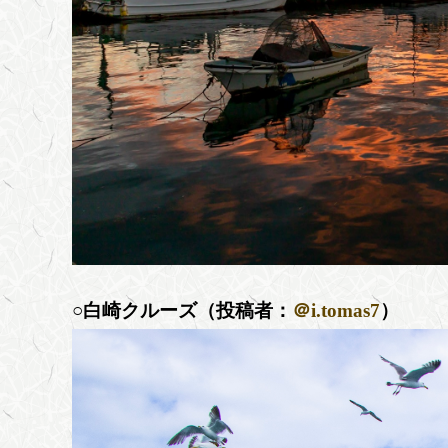
○白崎クルーズ（投稿者：
＠i.tomas7
）