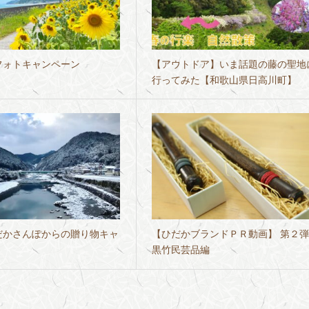
フォトキャンペーン
【アウトドア】いま話題の藤の聖地
行ってみた【和歌山県日高川町】
だかさんぽからの贈り物キャ
【ひだかブランドＰＲ動画】 第２
黒竹民芸品編