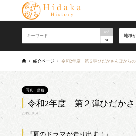
and
地域
or
紹介ページ
令和2年度 第２弾ひだかさんぽから
写真・動画
令和2年度 第２弾ひだか
2019.10.04
『夏のドラマが走り出す！』