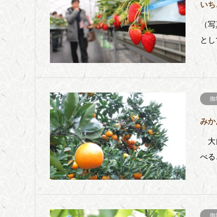
いち
（写
とし
御
みか
大自
べる
御