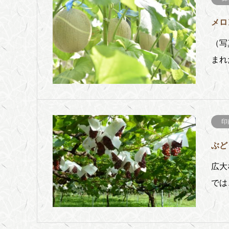
メロ
（写
まれ
印
ぶど
広大
では