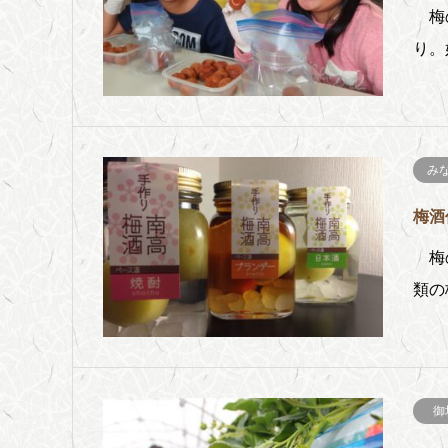
梅の
り。
み
梅酒
梅の
類の
御