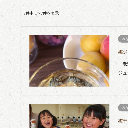
7件中 1〜7件を表示
み
梅ジ
老若
ジュ
み
梅干