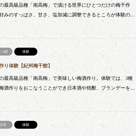
最高級品種「南高梅」で漬ける世界にひとつだけの梅干作
好みのすっぱさ、甘さ、塩加減に調整できるところが体験の…
なべ町
体験
作り体験【紀州梅干館】
最高級品種「南高梅」で美味しい梅酒作り。体験では、3種
梅酒作りをおこなうことができ日本酒や焼酎、ブランデーを…
坊市
体験