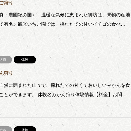
ご狩り
真：農園紀の国） 温暖な気候に恵まれた御坊は、果物の産地
て有名。観光いちご園では、採れたての甘いイチゴの食べ…
坊市
体験
ん狩り
然に囲まれた山々で、採れたての甘くておいしいみかんを食
ことができます。 体験名みかん狩り体験情報【料金】お問…
坊市
体験