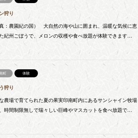
ン狩り
真：農園紀の国） 大自然の海や山に囲まれ、温暖な気候に恵
た紀州ごぼうで、メロンの収穫や食べ放題が体験できます…
南町
体験
う狩り
な農場で育てられた夏の果実印南町内にあるサンシャイン牧場
、時間制限無しで瑞々しい巨峰やマスカットを食べ放題で…