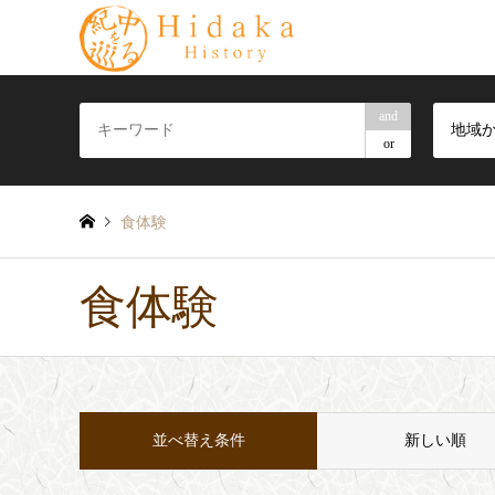
and
地域
or
食体験
食体験
並べ替え条件
新しい順