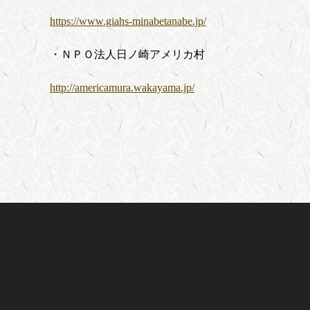
https://www.giahs-minabetanabe.jp/
・ＮＰＯ法人日ノ崎アメリカ村
http://americamura.wakayama.jp/