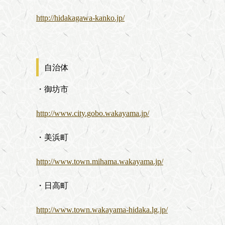
http://hidakagawa-kanko.jp/
自治体
・御坊市
http://www.city.gobo.wakayama.jp/
・美浜町
http://www.town.mihama.wakayama.jp/
・日高町
http://www.town.wakayama-hidaka.lg.jp/