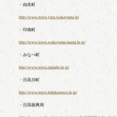
・由良町
http://www.town.yura.wakayama.jp/
・印南町
http://www.town.wakayama-inami.lg.jp/
・みなべ町
http://www.town.minabe.lg.jp/
・日高川町
http://www.town.hidakagawa.lg.jp/
・日高振興局