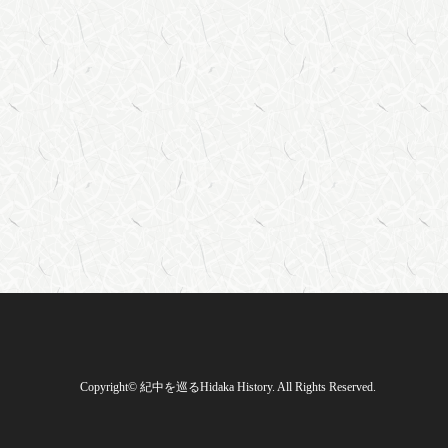
Copyright
©
紀中を巡るHidaka History
. All Rights Reserved.