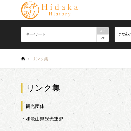
and
地域
or
リンク集
リンク集
観光団体
・和歌山県観光連盟