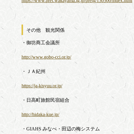
https://www.pref.wakayama.lg.jp/prefg/130500/index.html
その他 観光関係
・御坊商工会議所
http://www.gobo-cci.or.jp/
・ＪＡ紀州
https://ja-kisyuu.or.jp/
・日高町旅館民宿組合
http://hidaka-kue.jp/
・GIAHS みなべ・田辺の梅システム