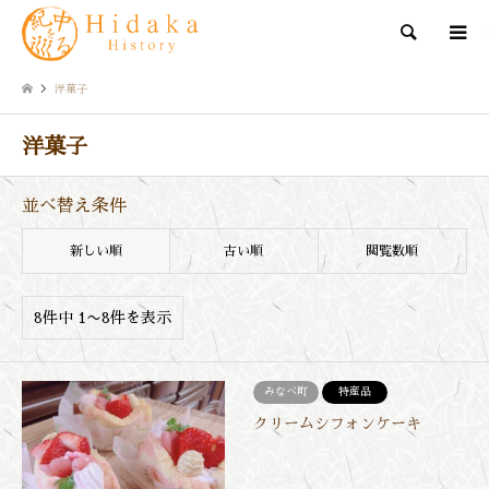
検索
洋菓子
洋菓子
並べ替え条件
新しい順
古い順
閲覧数順
8件中 1〜8件を表示
みなべ町
特産品
クリームシフォンケーキ