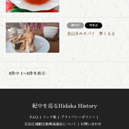
御坊市
特産品
金山寺みそパイ 夢くるる
8件中 1〜8件を表示
紀中を巡るHidaka History
FAQ
リンク集
プライバシーポリシー
日高広域観光振興協議会について
お問い合わせ