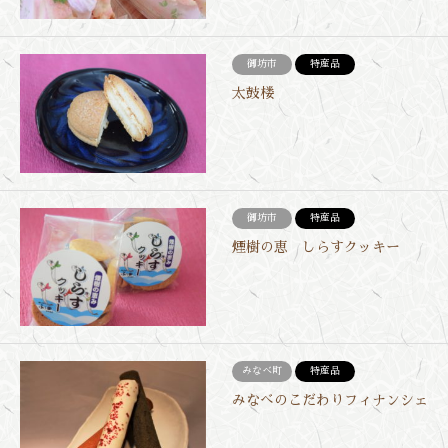
御坊市
特産品
太鼓楼
御坊市
特産品
煙樹の恵 しらすクッキー
みなべ町
特産品
みなべのこだわりフィナンシェ